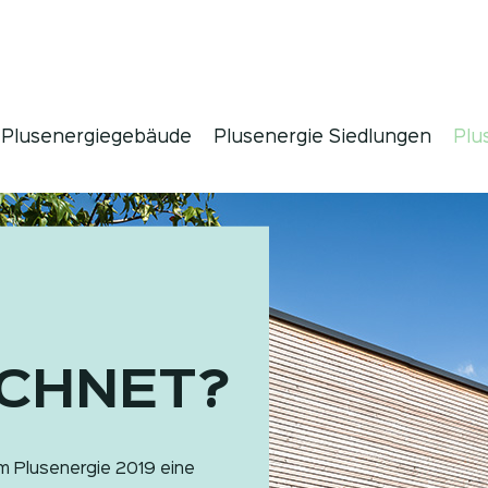
Plusenergiegebäude
Plusenergie Siedlungen
Plu
CHNET?
m Plusenergie 2019 eine